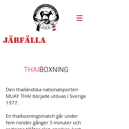
JÄRFÄLLA
KAMPSPORT KLUBB
THAI
BOXNING
Den thailändska nationalsporten
MUAY THAI började utövas i Sverige
1977.
En thaiboxningsmatch går under
fem ronder gånger 3 minuter och