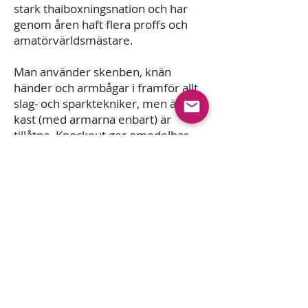
stark thaiboxningsnation och har
genom åren haft flera proffs och
amatörvärldsmästare.
Man använder skenben, knän
händer och armbågar i framför allt
slag- och sparktekniker, men även
kast (med armarna enbart) är
tillåtna. Knockout ger omedelbar
seger oavsett poängställning. Slag
ger färre poäng än sparkar. Det
som ger mest poäng är knän in mot
höftpartiet och gärna ovanför, i
njurhöjd. I enlighet med klassiska
regler får man även använda
armbågar, och de enda skydd som
används är suspensoar och tunna
handskar. I Europa sker det dock
sällan att armbågar tillåts och när så