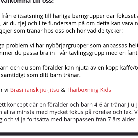
välkomna till oss!
från elitsatsning till härliga barngrupper där fokuset
, är du tjej och lite fundersam på om detta kan vara nå
jejer som tränar hos oss och hör vad de tycker!
Inga problem vi har nybörjargrupper som anpassas helt
ommer du passa bra in i vår tävlingsgrupp med en
fan
arn och du som förälder kan njuta av en kopp kaffe/te
a samtidigt som ditt barn tränar
.
r vi
Brasiliansk jiu-jitsu
&
Thaiboxning Kids
ett koncept där en förälder och barn 4-6 år tränar Jiu-
 allra minsta med mycket fokus på rörelse och lek. V
g och vilja fortsätta med barnpassen från 7 års ålder.