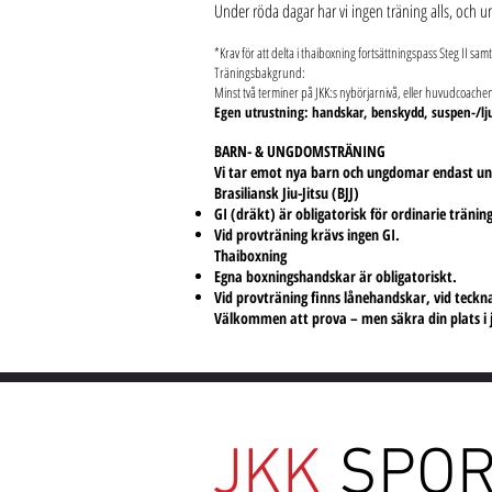
Under röda dagar har vi ingen träning alls, och u
*Krav för att delta i thaiboxning fortsättningspass Steg II sam
Träningsbakgrund:
Minst två terminer på JKK:s nybörjarnivå, eller huvudcoach
Egen utrustning: handskar, benskydd, suspen-/l
BARN- & UNGDOMSTRÄNING
Vi tar emot nya barn och ungdomar endast unde
Brasiliansk Jiu-Jitsu (BJJ)
GI (dräkt) är obligatorisk för ordinarie träning
Vid provträning krävs ingen GI.
Thaiboxning
Egna boxningshandskar är obligatoriskt.
Vid provträning finns lånehandskar, vid teck
Välkommen att prova – men säkra din plats i ja
JKK
SPO