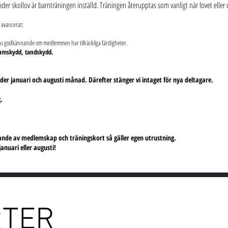
nder skollov är barnträningen inställd. Träningen återupptas som vanligt när lovet eller
t avancerat:
ens godkännande om medlemmen har tillräckliga färdigheter.
jumskydd, tandskydd.
r januari och augusti månad. Därefter stänger vi intaget för nya deltagare.
.
nande av medlemskap och träningskort så gäller egen utrustning.
nuari eller augusti!
RTER